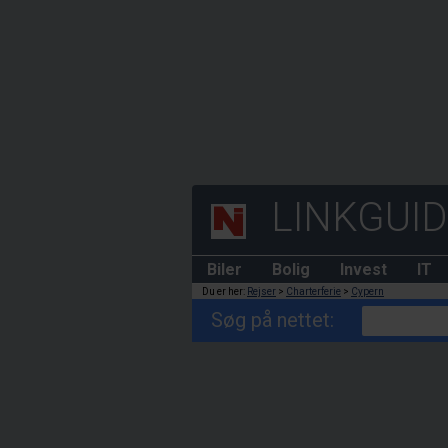
LINKGUI
Biler
Bolig
Invest
IT
Du er her:
Rejser
>
Charterferie
>
Cypern
Søg på nettet: