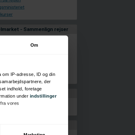
n på rejsen
gsministeriet
 kurser
lmarket - Sammenlign rejser
Om
lletter
dsrejser
terrejser
etilbud
a om IP-adresse, ID og din
nclusive
s samarbejdspartnere, der
set indhold, foretage
t
ormation under
indstillinger
aturer: Cypern
 fra vores
mperatur: Cypern
er
ter
guiden
Marketing