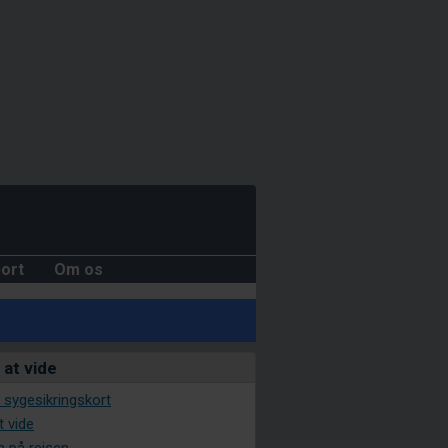
ort
Om os
at vide
å sygesikringskort
t vide