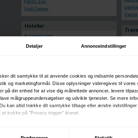
Medici
Pafos Zoo
Udenri
Visit Cypern
Valuta
Hoteller
Trave
A-cypres.com
Bookcypres: Hotel søgemaskine
Detaljer
Annonceindstillinger
Flybi
Capital Coast
Afbu
Cavo Maris
Char
Frangiorgio
Rejs
Hotelscombined: Cypern
ker dit samtykke til at anvende cookies og indsamle persondat
All I
istik og marketingformål. Disse oplysninger videregives til vore
Pricerunner
er på din enhed for at vise dig målrettede annoncer, levere tilpas
Vejre
PriceRunner - Rejsekufferter
 lave målgruppeundersøgelser og udvikle tjenester. Se mere inf
Temper
Du kan altid trække dit samtykke tilbage eller ændre indstillinger
Rejseforsikring
Vandte
 at trykke på "Privacy trigger" ikonet.
Dansk rejseforsikring
Guid
så gerne:
Europæiske
sninger om din placering, der kan være nøjagtig inden for få me
Gouda
Cypern
Præferencer
Statistik