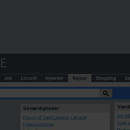
DE
Job
Livsstil
Nyheder
Rejser
Shopping
Sp
Værd 
Seværdigheder
Det bl
Church of Saint Lazarus, Larnaca
Godt a
Cyperns historie