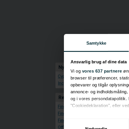
Samtykke
Ansvarlig brug af dine data
Nyheder
Vi og
vores 637 partnere
øns
Cypres-mail.com
browser til præferencer, stat
Incypres.com
opbevarer og tilgår oplysning
annonce- og indholdsmåling,
Rejse Apps
og i vores persondatapolitik. 
"Cookiedeklaration", eller ved
Find hæveautomat
Find nærmeste hotspot
Hvis du tillader det, vil vi og
Find steder
Samtykkevalg
Offline kort
Indsamle præcise oply
Nødvendig