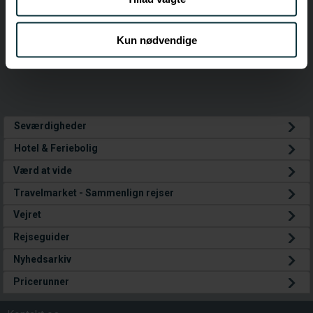
din brug af vores hjemmeside med vores partnere inden
for sociale medier, annonceringspartnere og
analysepartnere. Vores partnere kan kombinere disse
Kun nødvendige
data med andre oplysninger, du har givet dem, eller som
de har indsamlet fra din brug af deres tjenester.
Seværdigheder
Hotel & Feriebolig
Værd at vide
Travelmarket - Sammenlign rejser
Vejret
Rejseguider
Nyhedsarkiv
Pricerunner