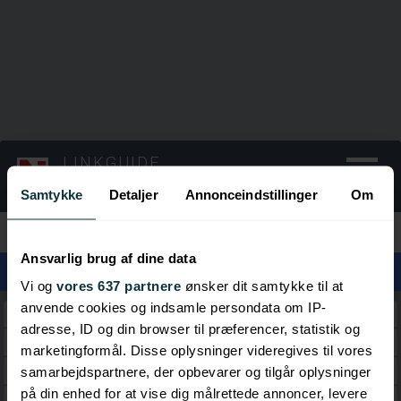
LINKGUIDE
Rejser
Samtykke
Detaljer
Annonceindstillinger
Om
Kategorier
Ansvarlig brug af dine data
Vi og
vores 637 partnere
ønsker dit samtykke til at
anvende cookies og indsamle persondata om IP-
Nyheder
adresse, ID og din browser til præferencer, statistik og
Rejse Apps
marketingformål. Disse oplysninger videregives til vores
Rejseforsikring
samarbejdspartnere, der opbevarer og tilgår oplysninger
på din enhed for at vise dig målrettede annoncer, levere
Rejsebureauer