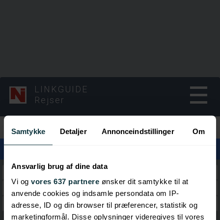
LINKGUIDE
Rejser
Kategorier
Samtykke
Detaljer
Annonceindstillinger
Om
Ansvarlig brug af dine data
Nyheder
Vi og
vores 637 partnere
ønsker dit samtykke til at
Rejse Apps
anvende cookies og indsamle persondata om IP-
Rejseforsikring
adresse, ID og din browser til præferencer, statistik og
marketingformål. Disse oplysninger videregives til vores