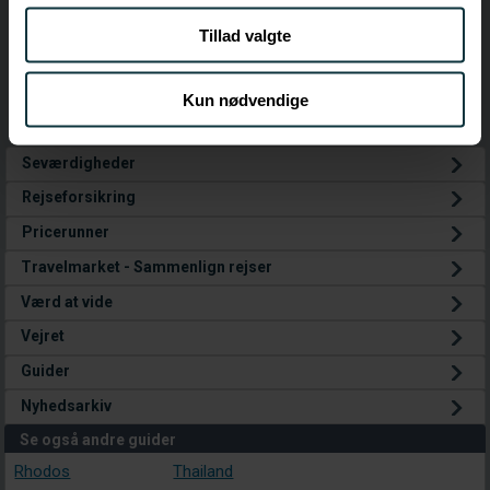
at analysere vores trafik. Vi deler også oplysninger om
Tillad valgte
din brug af vores hjemmeside med vores partnere inden
for sociale medier, annonceringspartnere og
analysepartnere. Vores partnere kan kombinere disse
Kun nødvendige
data med andre oplysninger, du har givet dem, eller som
de har indsamlet fra din brug af deres tjenester.
Seværdigheder
Rejseforsikring
Pricerunner
Travelmarket - Sammenlign rejser
Værd at vide
Vejret
Guider
Nyhedsarkiv
Se også andre guider
Rhodos
Thailand