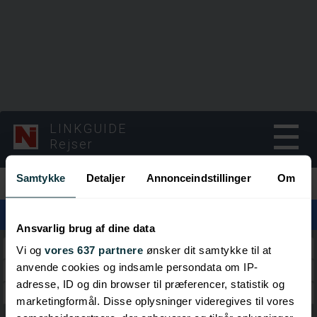
LINKGUIDE
Rejser
Samtykke
Detaljer
Annonceindstillinger
Om
Kategorier
Ansvarlig brug af dine data
Nyheder
Vi og
vores 637 partnere
ønsker dit samtykke til at
anvende cookies og indsamle persondata om IP-
Rejsebureauer
adresse, ID og din browser til præferencer, statistik og
Rejse Apps
marketingformål. Disse oplysninger videregives til vores