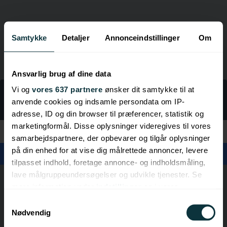
Samtykke
Detaljer
Annonceindstillinger
Om
Ansvarlig brug af dine data
Vi og
vores 637 partnere
ønsker dit samtykke til at
LINKGUIDE
anvende cookies og indsamle persondata om IP-
Rejser
adresse, ID og din browser til præferencer, statistik og
marketingformål. Disse oplysninger videregives til vores
Kategorier
samarbejdspartnere, der opbevarer og tilgår oplysninger
på din enhed for at vise dig målrettede annoncer, levere
tilpasset indhold, foretage annonce- og indholdsmåling,
lave målgruppeundersøgelser og udvikle tjenester. Se
mere information under
indstillinger
og i vores
persondatapolitik. Du kan altid trække dit samtykke
Samtykkevalg
tilbage eller ændre indstillinger fra vores
Nødvendig
"Cookiedeklaration", eller ved at trykke på "Privacy