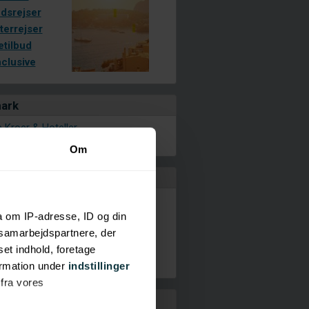
dsrejser
terrejser
etilbud
nclusive
ark
 Kroer & Hoteller
dk
Om
rig
ommer
a om IP-adresse, ID og din
amp
s samarbejdspartnere, der
 Ferie
set indhold, foretage
ol
ormation under
indstillinger
sol
 fra vores
dsarkiv