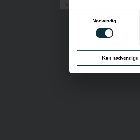
Flere...
Hvis du tillader det, vil vi og
Samtykkevalg
Indsamle præcise oply
Nødvendig
Identificere din enhed
Dine valg anvendes på hele w
Krak A/S bruger cookies til at 
analysere vores trafik. Vi d
Kun nødvendige
medier, annonceringspartner
har givet dem, eller som de h