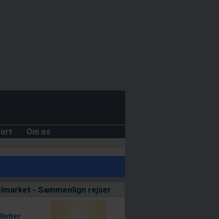
ort
Om os
lmarket - Sammenlign rejser
lletter