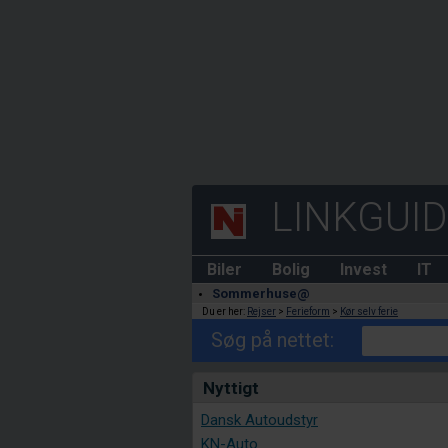
LINKGUI
Biler
Bolig
Invest
IT
Sommerhuse@
Du er her:
Rejser
>
Ferieform
>
Kør selv ferie
Søg på nettet:
Nyttigt
Dansk Autoudstyr
KN-Auto