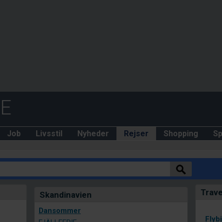
DE
Job
Livsstil
Nyheder
Rejser
Shopping
Sp
Trave
Skandinavien
Dansommer
Flybi