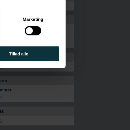
guide Nyhedsarkiv
ter
Marketing
n
ting)
ommer
amp
ol
ociale medier og til at
 partnere inden for sociale
Tillad alle
rien
med andre oplysninger, du
ol
ien
ommer
ol
et
ol