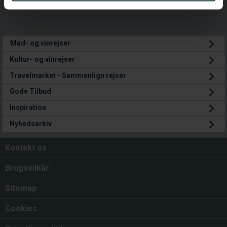
de har indsamlet fra din brug af deres tjenester.
Mad- og vinrejser
Kultur- og vinrejser
Travelmarket - Sammenlign rejser
Gode Tilbud
Inspiration
Nyhedsarkiv
Kontakt os
Brugsvilkår
Sitemap
Cookies