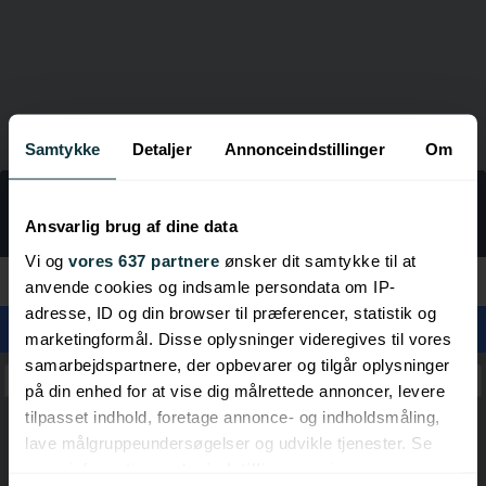
Samtykke
Detaljer
Annonceindstillinger
Om
LINKGUIDE
Rejser
Ansvarlig brug af dine data
Vi og
vores 637 partnere
ønsker dit samtykke til at
Kategorier
anvende cookies og indsamle persondata om IP-
adresse, ID og din browser til præferencer, statistik og
marketingformål. Disse oplysninger videregives til vores
samarbejdspartnere, der opbevarer og tilgår oplysninger
Rejsebureauer
på din enhed for at vise dig målrettede annoncer, levere
tilpasset indhold, foretage annonce- og indholdsmåling,
lave målgruppeundersøgelser og udvikle tjenester. Se
mere information under
indstillinger
og i vores