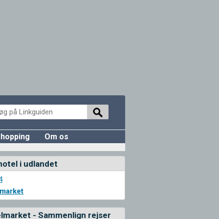
hopping
Om os
hotel i udlandet
4
lmarket
lmarket - Sammenlign rejser