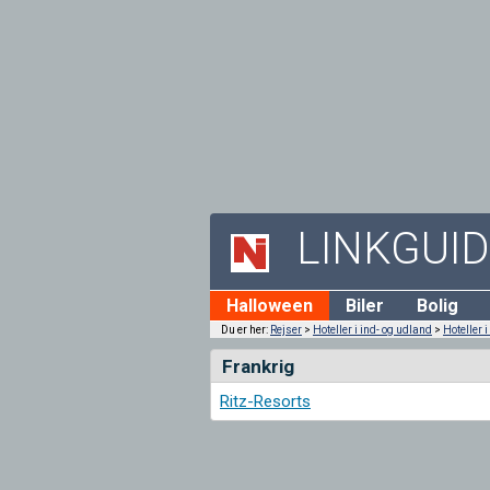
LINKGUI
Halloween
Biler
Bolig
Du er her:
Rejser
>
Hoteller i ind- og udland
>
Hoteller 
Frankrig
Ritz-Resorts