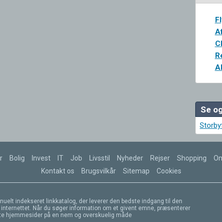
Fl
A
C
R
Al
Se og
Storby
r
Bolig
Invest
IT
Job
Livsstil
Nyheder
Rejser
Shopping
Om
Kontakt os
Brugsvilkår
Sitemap
Cookies
nuelt indekseret linkkatalog, der leverer den bedste indgang til den
 internettet. Når du søger information om et givent emne, præsenterer
ste hjemmesider på en nem og overskuelig måde