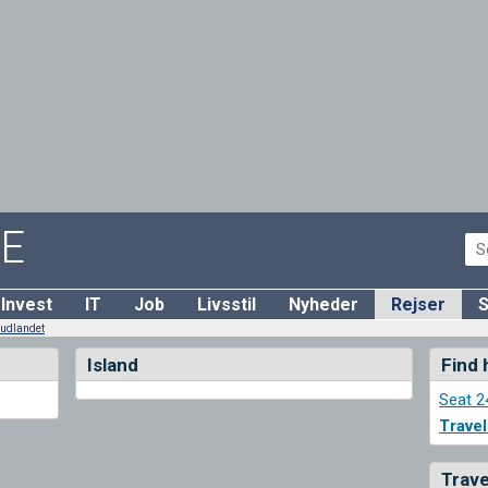
DE
Invest
IT
Job
Livsstil
Nyheder
Rejser
S
i udlandet
Island
Find 
Seat 2
Trave
Trave