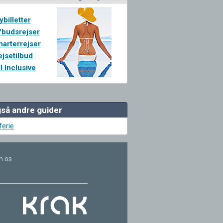
ybilletter
fbudsrejser
harterrejser
ejsetilbud
l Inclusive
så andre guider
ferie
 os