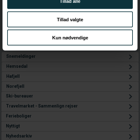
Tillad alle
annoncer, til at vise dig funktioner til sociale medier og til
at analysere vores trafik. Vi deler også oplysninger om
Tillad valgte
din brug af vores hjemmeside med vores partnere inden
for sociale medier, annonceringspartnere og
analysepartnere. Vores partnere kan kombinere disse
Kun nødvendige
data med andre oplysninger, du har givet dem, eller som
de har indsamlet fra din brug af deres tjenester.
Snemeldinger
Hemsedal
Hafjell
Norefjell
Ski-bureauer
Travelmarket - Sammenlign rejser
Ferieboliger
Nyttigt
Nyhedsarkiv