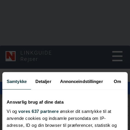
LINKGUIDE
Rejser
Kategorier
Samtykke
Detaljer
Annonceindstillinger
Om
Trysil
Ansvarlig brug af dine data
Geilo
Vi og
vores 637 partnere
ønsker dit samtykke til at
anvende cookies og indsamle persondata om IP-
Oppdal
adresse, ID og din browser til præferencer, statistik og
Lillehammer