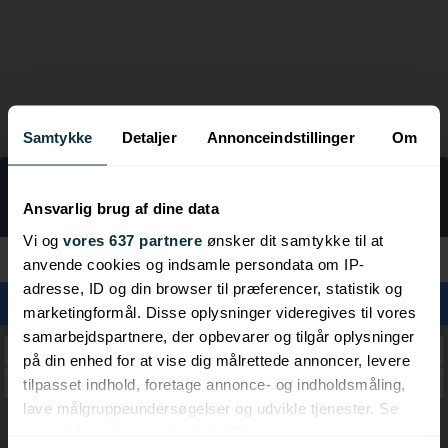
Samtykke
Detaljer
Annonceindstillinger
Om
LINKGUIDE
Rejser
Ansvarlig brug af dine data
Vi og
vores 637 partnere
ønsker dit samtykke til at
Kategorier
anvende cookies og indsamle persondata om IP-
adresse, ID og din browser til præferencer, statistik og
marketingformål. Disse oplysninger videregives til vores
samarbejdspartnere, der opbevarer og tilgår oplysninger
Snemeldinger
på din enhed for at vise dig målrettede annoncer, levere
Schweiz
tilpasset indhold, foretage annonce- og indholdsmåling,
lave målgruppeundersøgelser og udvikle tjenester. Se
mere information under
indstillinger
og i vores