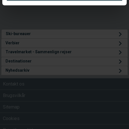
de har indsamlet fra din brug af deres tjenester.
Ski-bureauer
Verbier
Travelmarket - Sammenlign rejser
Destinationer
Nyhedsarkiv
Kontakt os
Brugsvilkår
Sitemap
Cookies