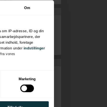
 Sverige
Om
lmarket - Sammenlign rejser
lletter
dsrejser
a om IP-adresse, ID og din
terrejser
s samarbejdspartnere, der
etilbud
set indhold, foretage
nclusive
ormation under
indstillinger
 fra vores
bureauer
lferie.dk
rie
ter
Marketing
FERIE
ting)
specialisten
Rejser
.dk
ociale medier og til at
 Line