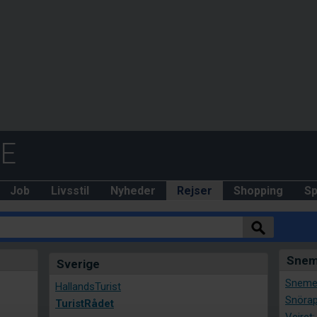
DE
Job
Livsstil
Nyheder
Rejser
Shopping
Sp
Snem
Sverige
Snemel
HallandsTurist
Snörap
TuristRådet