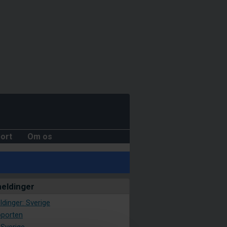
ort
Om os
eldinger
dinger: Sverige
porten