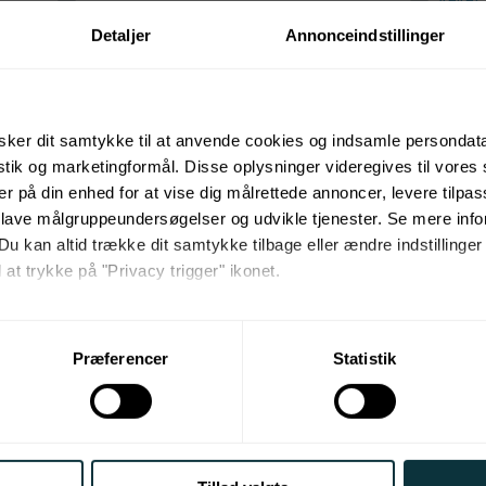
Vejret:
Detaljer
Annonceindstillinger
Idre Fjäll
Trave
Alfa Travel
Idre Fjäll
r
FJÄLLFERIE
Flybi
Stena Line
Afbu
ker dit samtykke til at anvende cookies og indsamle persondat
Char
istik og marketingformål. Disse oplysninger videregives til vore
Isaberg
Rejs
er på din enhed for at vise dig målrettede annoncer, levere tilpas
Alebo Pensionat
-
Isaberg
All I
 lave målgruppeundersøgelser og udvikle tjenester. Se mere inf
Isaberg.com
Du kan altid trække dit samtykke tilbage eller ændre indstillinger
Stena Line
 at trykke på "Privacy trigger" ikonet.
Ski-
Sälen
Danskbi
så gerne:
Fjeldfe
sninger om din placering, der kan være nøjagtig inden for få me
Dansk Skiferie
Præferencer
Statistik
FJÄLL
 baseret på en scanning af dens unikke karakteristika (fingerprin
Sälen
HYTTE
ebsitet.
Ofelia 
Ulricehamn
Skitrip
tilpasse vores indhold og annoncer, til at vise dig funktioner til s
Skisport.dk
Stena