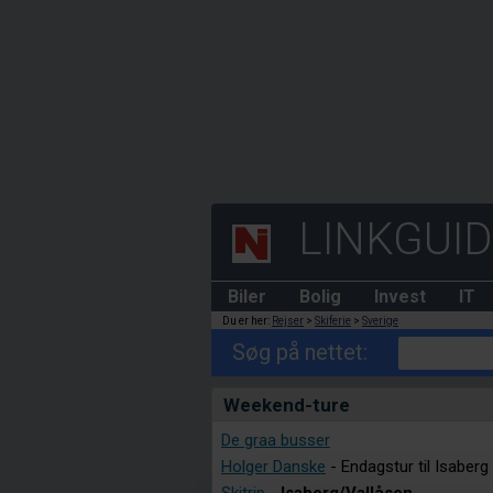
LINKGUI
Biler
Bolig
Invest
IT
Du er her:
Rejser
>
Skiferie
>
Sverige
Søg på nettet:
Weekend-ture
De graa busser
Holger Danske
- Endagstur til Isaberg