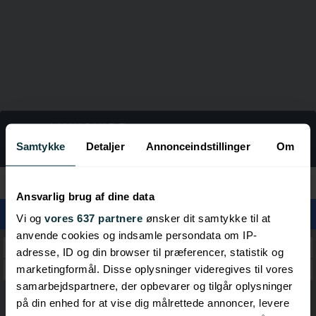
LINKGUIDE
Rejser
Samtykke
Detaljer
Annonceindstillinger
Om
Kategorier
Ansvarlig brug af dine data
Vi og
vores 637 partnere
ønsker dit samtykke til at
anvende cookies og indsamle persondata om IP-
Spahoteller
adresse, ID og din browser til præferencer, statistik og
marketingformål. Disse oplysninger videregives til vores
Hoteller
samarbejdspartnere, der opbevarer og tilgår oplysninger
på din enhed for at vise dig målrettede annoncer, levere