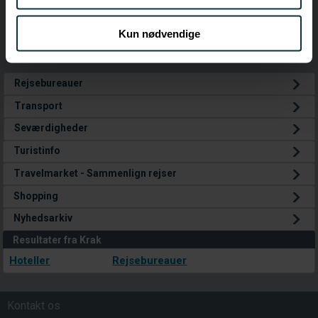
for sociale medier, annonceringspartnere og
analysepartnere. Vores partnere kan kombinere disse
Kun nødvendige
data med andre oplysninger, du har givet dem, eller som
de har indsamlet fra din brug af deres tjenester.
Rejsebureauer
Transport
Seværdigheder
Turistinfo
Travelmarket - Sammenlign rejser
Shopping
Nyhedsarkiv
Resultater fra Krak
Hoteller
Rejsebureauer
Kontakt os