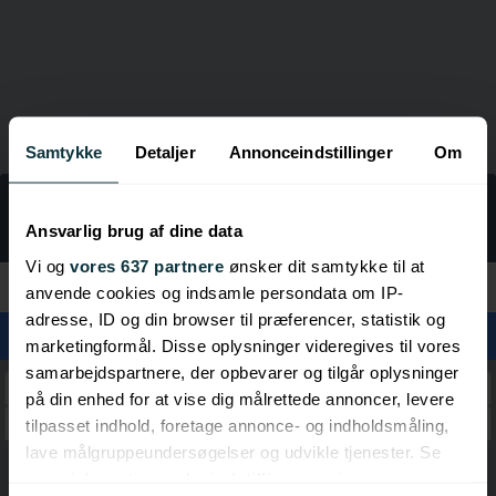
Samtykke
Detaljer
Annonceindstillinger
Om
LINKGUIDE
Rejser
Ansvarlig brug af dine data
Vi og
vores 637 partnere
ønsker dit samtykke til at
Kategorier
anvende cookies og indsamle persondata om IP-
adresse, ID og din browser til præferencer, statistik og
marketingformål. Disse oplysninger videregives til vores
samarbejdspartnere, der opbevarer og tilgår oplysninger
Rejsebureauer
på din enhed for at vise dig målrettede annoncer, levere
Guides
tilpasset indhold, foretage annonce- og indholdsmåling,
lave målgruppeundersøgelser og udvikle tjenester. Se
mere information under
indstillinger
og i vores