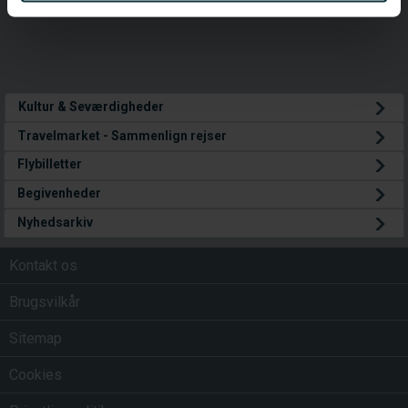
de har indsamlet fra din brug af deres tjenester.
Kultur & Seværdigheder
Travelmarket - Sammenlign rejser
Flybilletter
Begivenheder
Nyhedsarkiv
Kontakt os
Brugsvilkår
Sitemap
Cookies